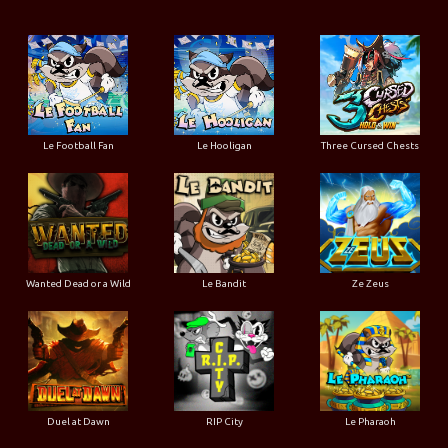
Le Football Fan
Le Hooligan
Three Cursed Chests
Wanted Dead or a Wild
Le Bandit
Ze Zeus
Duel at Dawn
RIP City
Le Pharaoh