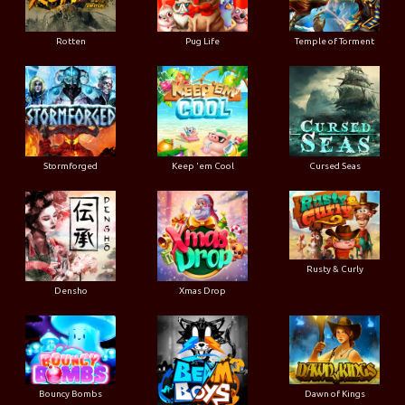
Rotten
Pug Life
Temple of Torment
Stormforged
Keep 'em Cool
Cursed Seas
Rusty & Curly
Densho
Xmas Drop
Bouncy Bombs
Dawn of Kings