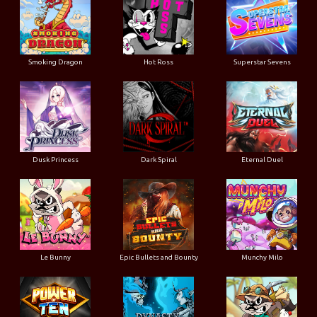
Smoking Dragon
Hot Ross
Superstar Sevens
Dusk Princess
Dark Spiral
Eternal Duel
Le Bunny
Epic Bullets and Bounty
Munchy Milo