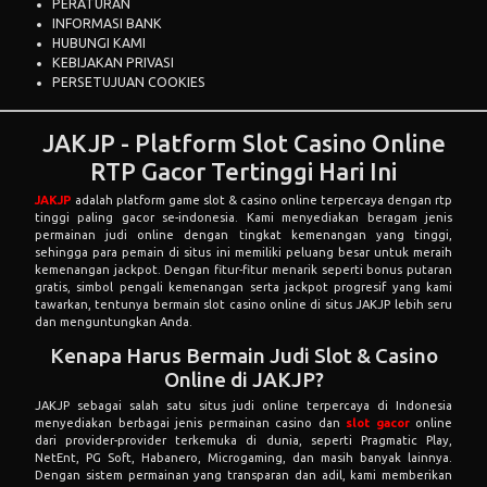
PERATURAN
INFORMASI BANK
HUBUNGI KAMI
KEBIJAKAN PRIVASI
PERSETUJUAN COOKIES
JAKJP - Platform Slot Casino Online
RTP Gacor Tertinggi Hari Ini
JAKJP
adalah platform game slot & casino online terpercaya dengan rtp
tinggi paling gacor se-indonesia. Kami menyediakan beragam jenis
permainan judi online dengan tingkat kemenangan yang tinggi,
sehingga para pemain di situs ini memiliki peluang besar untuk meraih
kemenangan jackpot. Dengan fitur-fitur menarik seperti bonus putaran
gratis, simbol pengali kemenangan serta jackpot progresif yang kami
tawarkan, tentunya bermain slot casino online di situs JAKJP lebih seru
dan menguntungkan Anda.
Kenapa Harus Bermain Judi Slot & Casino
Online di JAKJP?
JAKJP sebagai salah satu situs judi online terpercaya di Indonesia
menyediakan berbagai jenis permainan casino dan
slot gacor
online
dari provider-provider terkemuka di dunia, seperti Pragmatic Play,
NetEnt, PG Soft, Habanero, Microgaming, dan masih banyak lainnya.
Dengan sistem permainan yang transparan dan adil, kami memberikan