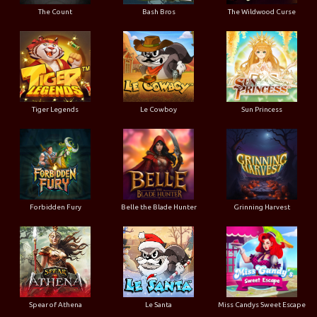
The Count
Bash Bros
The Wildwood Curse
Tiger Legends
Le Cowboy
Sun Princess
Forbidden Fury
Belle the Blade Hunter
Grinning Harvest
Spear of Athena
Le Santa
Miss Candys Sweet Escape