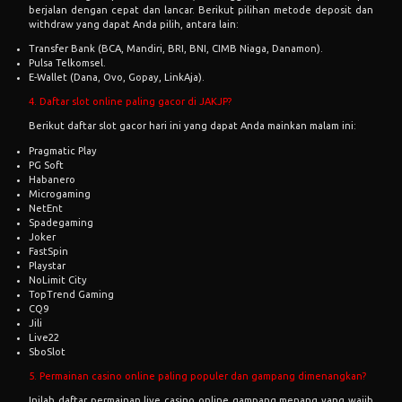
berjalan dengan cepat dan lancar. Berikut pilihan metode deposit dan
withdraw yang dapat Anda pilih, antara lain:
Transfer Bank (BCA, Mandiri, BRI, BNI, CIMB Niaga, Danamon).
Pulsa Telkomsel.
E-Wallet (Dana, Ovo, Gopay, LinkAja).
4. Daftar slot online paling gacor di JAKJP?
Berikut daftar slot gacor hari ini yang dapat Anda mainkan malam ini:
Pragmatic Play
PG Soft
Habanero
Microgaming
NetEnt
Spadegaming
Joker
FastSpin
Playstar
NoLimit City
TopTrend Gaming
CQ9
Jili
Live22
SboSlot
5. Permainan casino online paling populer dan gampang dimenangkan?
Inilah daftar permainan live casino online gampang menang yang wajib