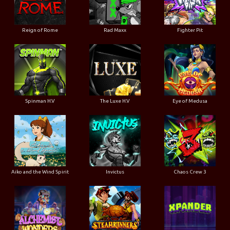
Reign of Rome
Rad Maxx
Fighter Pit
Spinman H.V
The Luxe H.V
Eye of Medusa
Aiko and the Wind Spirit
Invictus
Chaos Crew 3