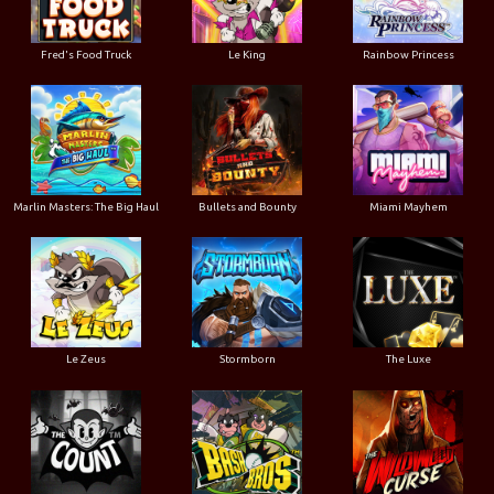
Le King
Fred's Food Truck
Rainbow Princess
Marlin Masters: The Big Haul
Bullets and Bounty
Miami Mayhem
Le Zeus
Stormborn
The Luxe