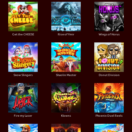
Get the CHEESE
Rise of Ymir
Wings of Horus
Snow Slingers
Shaolin Master
Donut Division
Fire my Laser
Klowns
Phoenix Duel Reels