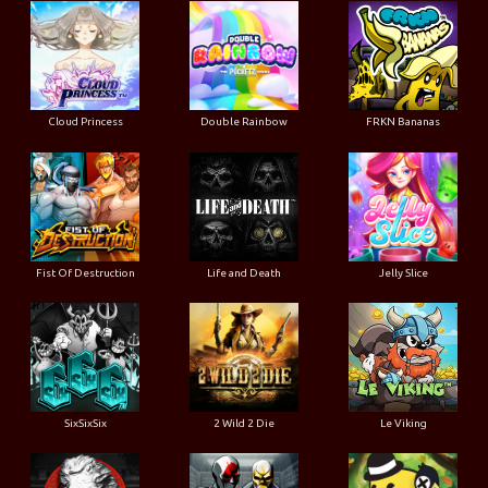
Cloud Princess
Double Rainbow
FRKN Bananas
Fist Of Destruction
Life and Death
Jelly Slice
SixSixSix
2 Wild 2 Die
Le Viking