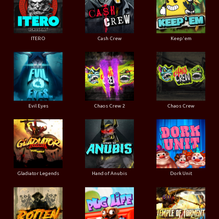
ITERO
Cash Crew
Keep'em
Evil Eyes
Chaos Crew 2
Chaos Crew
Gladiator Legends
Hand of Anubis
Dork Unit