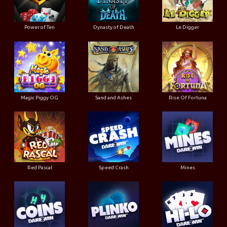
Power of Ten
Dynasty of Death
Le Digger
Magic Piggy OG
Sand and Ashes
Rise Of Fortuna
Red Pascal
Speed Crash
Mines