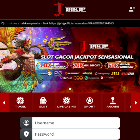
k https://jakjpofficial.com atau WA 6287860544365
Bagi member yg terkendala akses 
TOGEL
SLOT
LIVE CASINO
SPORT
ARCADE
SABU