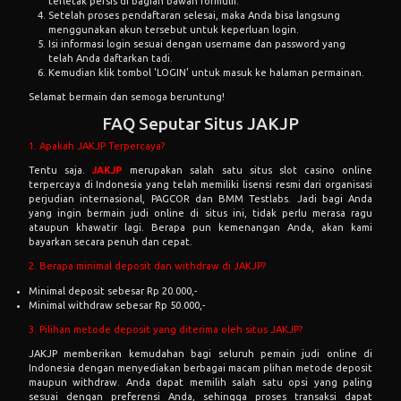
terletak persis di bagian bawah formulir.
Setelah proses pendaftaran selesai, maka Anda bisa langsung
menggunakan akun tersebut untuk keperluan login.
Isi informasi login sesuai dengan username dan password yang
telah Anda daftarkan tadi.
Kemudian klik tombol 'LOGIN' untuk masuk ke halaman permainan.
Selamat bermain dan semoga beruntung!
FAQ Seputar Situs JAKJP
1. Apakah JAKJP Terpercaya?
Tentu saja.
JAKJP
merupakan salah satu situs slot casino online
terpercaya di Indonesia yang telah memiliki lisensi resmi dari organisasi
perjudian internasional, PAGCOR dan BMM Testlabs. Jadi bagi Anda
yang ingin bermain judi online di situs ini, tidak perlu merasa ragu
ataupun khawatir lagi. Berapa pun kemenangan Anda, akan kami
bayarkan secara penuh dan cepat.
2. Berapa minimal deposit dan withdraw di JAKJP?
Minimal deposit sebesar Rp 20.000,-
Minimal withdraw sebesar Rp 50.000,-
3. Pilihan metode deposit yang diterima oleh situs JAKJP?
JAKJP memberikan kemudahan bagi seluruh pemain judi online di
Indonesia dengan menyediakan berbagai macam plihan metode deposit
maupun withdraw. Anda dapat memilih salah satu opsi yang paling
sesuai dengan preferensi Anda, sehingga proses transaksi dapat