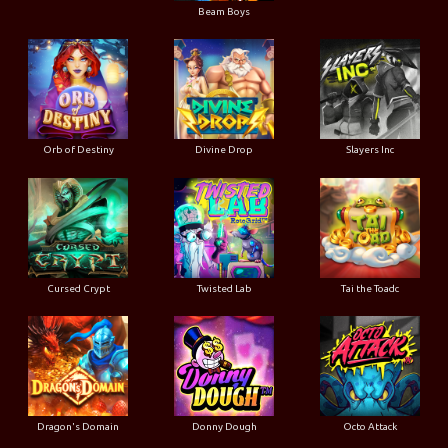
Beam Boys
Orb of Destiny
Divine Drop
Slayers Inc
Cursed Crypt
Twisted Lab
Tai the Toadc
Dragon's Domain
Donny Dough
Octo Attack