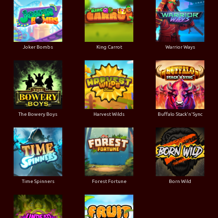
Joker Bombs
King Carrot
Warrior Ways
The Bowery Boys
Harvest Wilds
Buffalo Stack'n'Sync
Time Spinners
Forest Fortune
Born Wild