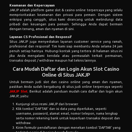
Keamanan dan Kepercayaan
JAKJP adalah platform game slot & casino online terpercaya yang selalu
memprioritaskan keamanan dan privasi para pemain. Dengan sistem
enkripsi yang canggih, situs kami dirancang untuk melindungi data
pribadi dan keuangan para pemain. Sehingga Anda dapat bermain
dengan tenang, aman dan nyaman di sini.
Layanan CS Profesional dan Responsif
Situs JAKJP juga menyediakan layanan customer service yang ramah,
profesional dan responsif. Tim kami siap membantu Anda selama 24 jam
penuh setiap harinya. Hubungi kontak yang tertera di halaman situs ini
jika Anda mengalami kendala atau permasalah terkait permainan,
transaksi deposit / withdraw maupun hal teknis lainnya.
Cara Mudah Daftar dan Login Akun Slot Casino
Online di Situs JAKJP
Untuk bermain judi slot dan casino online yang aman dan nyaman,
pastikan Anda sudah bergabung di situs judi online terpercaya seperti
JAKJP Slot
. Berikut adalah panduan mudah cara daftar dan login akun
JAKJP, yaitu:
Kunjungi situs resmi JAKJP dari browser.
Klik tombol 'DAFTAR' dan isi data yang diperlukan, seperti
username, password, alamat email, nomor telepon, nama lengkap
serta nomor rekening bank untuk keperluan transaksi deposit dan
withdraw.
Kirim formulir pendaftaran dengan menekan tombol 'DAFTAR' yang