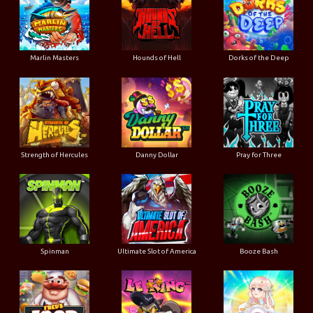
Marlin Masters
Hounds of Hell
Dorks of the Deep
Strength of Hercules
Danny Dollar
Pray for Three
Ultimate Slot of America
Booze Bash
Spinman