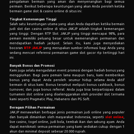
pengalaman bermain yang aman dan menyenangkan bagi semua
permain. Berikut beberapa keuntungan yang akan Anda peroleh ketika
bermain game slot & casino online di situs ini:
Tingkat Kemenangan Tinggi
Salah satu keuntungan utama yang akan Anda dapatkan ketika bermain
judi slot dan casino online di situs JAKJP adalah tingkat kemenangan
yang tinggi. Dengan RTP Slot JAKJP yang tinggi mencapai 98%, para
pemain memiliki peluang besar untuk memenangkan permainan dan
mendapatkan hadiah jackpot. Selain itu, kami juga menyediakan
bocoran
RTP JAKJP
yang merupakan sumber informasi bagi Anda yang
sedang mencari referensi permainan game slot gacor rtp tertinggi hari
ini.
Banyak Bonus dan Promosi
Kami juga selalu mengadakan event promosi dengan hadiah bonus yang
menggiurkan. Bagi para pemain lama maupun baru, kami memberikan
bonus yang dapat Anda peroleh seumur hidup selama Anda aktif
bermain di situs kami. Bonus tersebut meliputi bonus cashback, bonus
turnover, dan juga bonus referral. Anda juga bisa berpartisipasi dalam
turnamen slot online yang diselenggarakan oleh provider slot ternama
kami seperti Pragmatic Play, Habanero dan PG Soft.
Beragam Pilihan Permainan
JAKJP menawarkan berbagai jenis permainan judi online yang populer
dan banyak dimainkan oleh masyarakat Indonesia, seperti
slot online
,
live casino, togel online, judi bola, tembak ikan dan sabung ayam. Anda
dapat menikmati semua permainan yang kami sediakan cukup dengan 1
akun dan minimal deposit sebesar 20.000 rupiah.