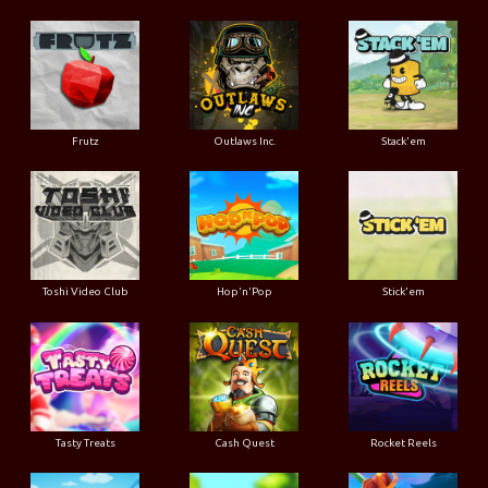
Frutz
Outlaws Inc.
Stack'em
Toshi Video Club
Hop'n'Pop
Stick'em
Tasty Treats
Cash Quest
Rocket Reels