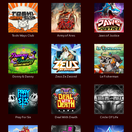
Toshi Ways Club
Army of Ares
Jaws of Justice
Donny & Danny
Zeus Ze Zecond
Le Fisherman
Pray For Six
Deal With Death
Circle Of Life