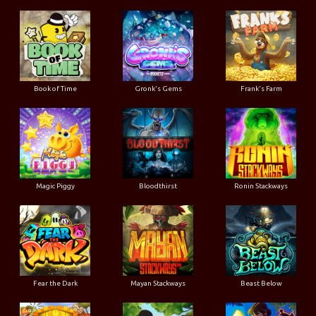
Book of Time
Gronk's Gems
Frank's Farm
Magic Piggy
Bloodthirst
Ronin Stackways
Fear the Dark
Mayan Stackways
Beast Below