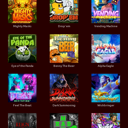
Mighty Masks
Drop'em
Vending Machine
Eye of the Panda
Benny The Beer
Alpha Eagle
Feel The Beat
Dark Summoning
Wishbringer