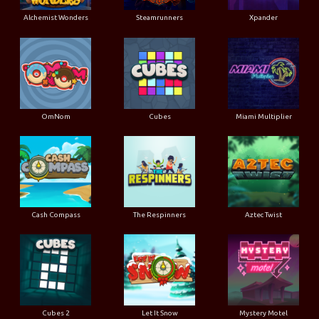
Alchemist Wonders
Steamrunners
Xpander
OmNom
Cubes
Miami Multiplier
Cash Compass
The Respinners
Aztec Twist
Cubes 2
Let It Snow
Mystery Motel