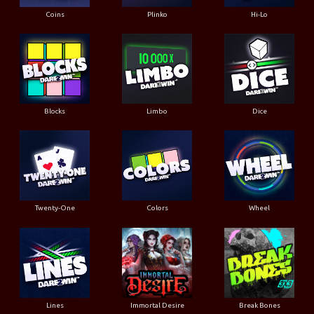
Coins
Plinko
Hi-Lo
Blocks
Limbo
Dice
Twenty-One
Colors
Wheel
Lines
Immortal Desire
Break Bones