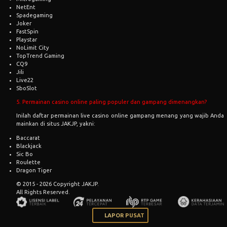
NetEnt
Spadegaming
Joker
FastSpin
Playstar
NoLimit City
TopTrend Gaming
CQ9
Jili
Live22
SboSlot
5. Permainan casino online paling populer dan gampang dimenangkan?
Inilah daftar permainan live casino online gampang menang yang wajib Anda
mainkan di situs JAKJP, yakni:
Baccarat
Blackjack
Sic Bo
Roulette
Dragon Tiger
© 2015 - 2026 Copyright JAKJP.
All Rights Reserved.
LAPOR PUSAT