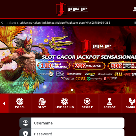
kses silahkan gunakan link https://jakjpofficial.com atau WA 6287860544365
Bagi me
TOGEL
SLOT
LIVE CASINO
SPORT
ARCADE
SABU