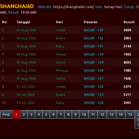
SHANGHAI6D
Website:
https://shanghai6d.com/
, Hari:
Setiap Hari
, Tutup:
1
WIB
, Result:
18:00 WIB
No
Tanggal
Hari
Pasaran
Result
1
07 Aug 2026
Jumat
SHG6D - 133
0499
2
06 Aug 2026
Kamis
SHG6D - 132
2853
3
05 Aug 2026
Rabu
SHG6D - 131
3744
4
04 Aug 2026
Selasa
SHG6D - 130
1962
5
03 Aug 2026
Senin
SHG6D - 129
8635
6
02 Aug 2026
Minggu
SHG6D - 128
1083
7
01 Aug 2026
Sabtu
SHG6D - 127
7605
8
31 Jul 2026
Jumat
SHG6D - 126
3479
9
30 Jul 2026
Kamis
SHG6D - 125
5217
10
29 Jul 2026
Rabu
SHG6D - 124
2961
First
1
2
3
4
5
6
7
8
9
10
11
12
13
14
15
(
)