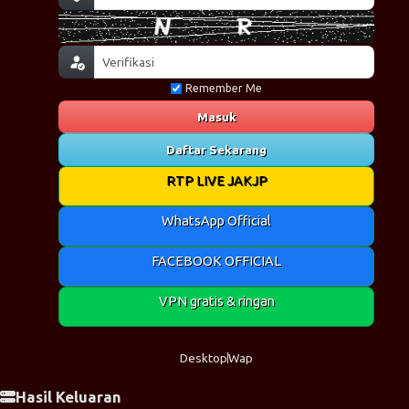
Remember Me
Masuk
Daftar Sekarang
RTP LIVE JAKJP
WhatsApp Official
FACEBOOK OFFICIAL
VPN gratis & ringan
Desktop
Wap
Hasil Keluaran