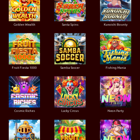
Golden Wealth
Santa Spins
Kunoichi Bounty
Fruit Fiesta 1000
Samba Soccer
Fishing Mania
Cosmic Riches
Lucky Circus
Neon Party