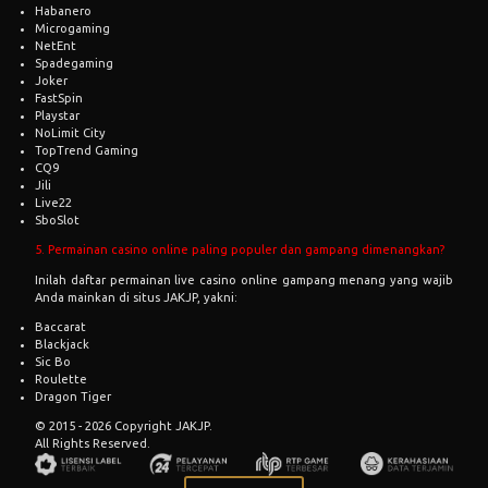
Habanero
Microgaming
NetEnt
Spadegaming
Joker
FastSpin
Playstar
NoLimit City
TopTrend Gaming
CQ9
Jili
Live22
SboSlot
5. Permainan casino online paling populer dan gampang dimenangkan?
Inilah daftar permainan live casino online gampang menang yang wajib
Anda mainkan di situs JAKJP, yakni:
Baccarat
Blackjack
Sic Bo
Roulette
Dragon Tiger
© 2015 - 2026 Copyright JAKJP.
All Rights Reserved.