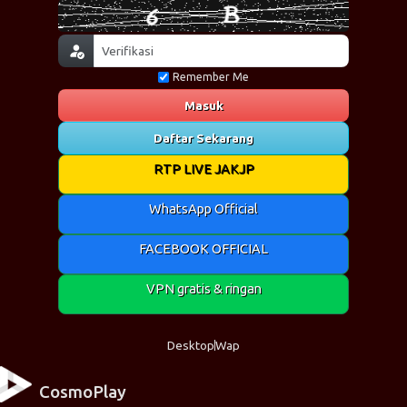
Remember Me
Masuk
Daftar Sekarang
RTP LIVE JAKJP
WhatsApp Official
FACEBOOK OFFICIAL
VPN gratis & ringan
Desktop
Wap
CosmoPlay