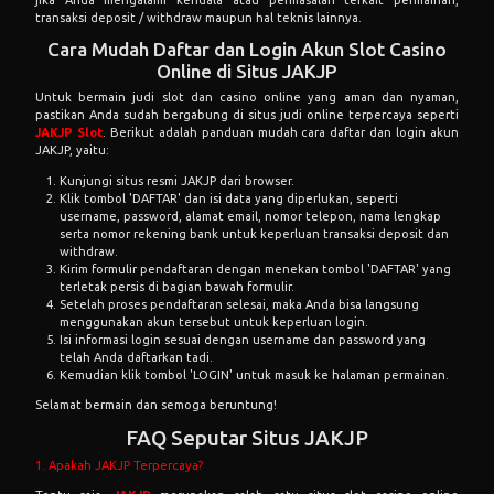
transaksi deposit / withdraw maupun hal teknis lainnya.
Cara Mudah Daftar dan Login Akun Slot Casino
Online di Situs JAKJP
Untuk bermain judi slot dan casino online yang aman dan nyaman,
pastikan Anda sudah bergabung di situs judi online terpercaya seperti
JAKJP Slot
. Berikut adalah panduan mudah cara daftar dan login akun
JAKJP, yaitu:
Kunjungi situs resmi JAKJP dari browser.
Klik tombol 'DAFTAR' dan isi data yang diperlukan, seperti
username, password, alamat email, nomor telepon, nama lengkap
serta nomor rekening bank untuk keperluan transaksi deposit dan
withdraw.
Kirim formulir pendaftaran dengan menekan tombol 'DAFTAR' yang
terletak persis di bagian bawah formulir.
Setelah proses pendaftaran selesai, maka Anda bisa langsung
menggunakan akun tersebut untuk keperluan login.
Isi informasi login sesuai dengan username dan password yang
telah Anda daftarkan tadi.
Kemudian klik tombol 'LOGIN' untuk masuk ke halaman permainan.
Selamat bermain dan semoga beruntung!
FAQ Seputar Situs JAKJP
1. Apakah JAKJP Terpercaya?