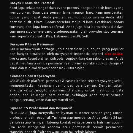
Banyak Bonus dan Promosi
Kami juga selalu mengadakan event promosi dengan hadiah bonus yang
menggiurkan. Bagi para pemain lama maupun baru, kami memberikan
bonus yang dapat Anda peroleh seumur hidup selama Anda aktif
bermain di situs kami. Bonus tersebut meliputi bonus cashback, bonus
turnover, dan juga bonus referral. Anda juga bisa berpartisipasi dalam
turnamen slot online yang diselenggarakan oleh provider slot ternama
kami seperti Pragmatic Play, Habanero dan PG Soft.
Beragam Pilihan Permainan
JAKJP menawarkan berbagai jenis permainan judi online yang populer
dan banyak dimainkan oleh masyarakat Indonesia, seperti
slot online
,
live casino, togel online, judi bola, tembak ikan dan sabung ayam. Anda
dapat menikmati semua permainan yang kami sediakan cukup dengan 1
akun dan minimal deposit sebesar 20.000 rupiah.
Keamanan dan Kepercayaan
JAKJP adalah platform game slot & casino online terpercaya yang selalu
memprioritaskan keamanan dan privasi para pemain. Dengan sistem
enkripsi yang canggih, situs kami dirancang untuk melindungi data
pribadi dan keuangan para pemain. Sehingga Anda dapat bermain
dengan tenang, aman dan nyaman di sini.
Layanan CS Profesional dan Responsif
Situs JAKJP juga menyediakan layanan customer service yang ramah,
profesional dan responsif. Tim kami siap membantu Anda selama 24 jam
penuh setiap harinya. Hubungi kontak yang tertera di halaman situs ini
jika Anda mengalami kendala atau permasalah terkait permainan,
transaksi deposit / withdraw maupun hal teknis lainnya.