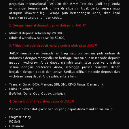
perjudian internasional, PAGCOR dan BMM Testlabs. Jadi bagi Anda
yang ingin bermain judi online di situs ini, tidak perlu merasa ragu
ataupun khawatir lagi. Berapa pun kemenangan Anda, akan kami
bayarkan secara penuh dan cepat.
2. Berapa minimal deposit dan withdraw di JAKJP?
Minimal deposit sebesar Rp 20.000,-
Minimal withdraw sebesar Rp 50.000,-
3. Pilihan metode deposit yang diterima oleh situs JAKJP?
JAKJP memberikan kemudahan bagi seluruh pemain judi online di
Indonesia dengan menyediakan berbagai macam plihan metode deposit
maupun withdraw. Anda dapat memilih salah satu opsi yang paling
sesuai dengan preferensi Anda, sehingga proses transaksi dapat
berjalan dengan cepat dan lancar. Berikut pilihan metode deposit dan
withdraw yang dapat Anda pilih, antara lain:
Transfer Bank (BCA, Mandiri, BRI, BNI, CIMB Niaga, Danamon).
Pulsa Telkomsel.
E-Wallet (Dana, Ovo, Gopay, LinkAja).
4. Daftar slot online paling gacor di JAKJP?
Berikut daftar slot gacor hari ini yang dapat Anda mainkan malam ini:
Pragmatic Play
PG Soft
Habanero