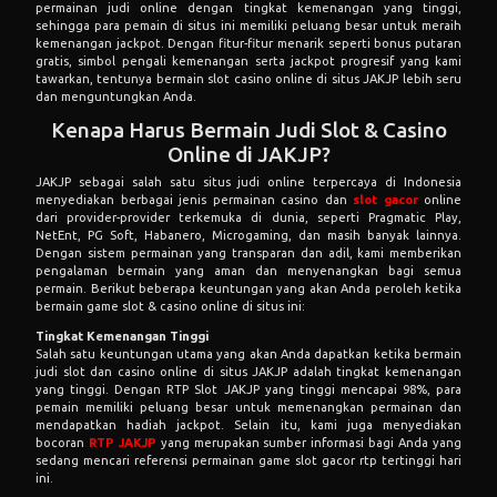
permainan judi online dengan tingkat kemenangan yang tinggi,
sehingga para pemain di situs ini memiliki peluang besar untuk meraih
kemenangan jackpot. Dengan fitur-fitur menarik seperti bonus putaran
gratis, simbol pengali kemenangan serta jackpot progresif yang kami
tawarkan, tentunya bermain slot casino online di situs JAKJP lebih seru
dan menguntungkan Anda.
Kenapa Harus Bermain Judi Slot & Casino
Online di JAKJP?
JAKJP sebagai salah satu situs judi online terpercaya di Indonesia
menyediakan berbagai jenis permainan casino dan
slot gacor
online
dari provider-provider terkemuka di dunia, seperti Pragmatic Play,
NetEnt, PG Soft, Habanero, Microgaming, dan masih banyak lainnya.
Dengan sistem permainan yang transparan dan adil, kami memberikan
pengalaman bermain yang aman dan menyenangkan bagi semua
permain. Berikut beberapa keuntungan yang akan Anda peroleh ketika
bermain game slot & casino online di situs ini:
Tingkat Kemenangan Tinggi
Salah satu keuntungan utama yang akan Anda dapatkan ketika bermain
judi slot dan casino online di situs JAKJP adalah tingkat kemenangan
yang tinggi. Dengan RTP Slot JAKJP yang tinggi mencapai 98%, para
pemain memiliki peluang besar untuk memenangkan permainan dan
mendapatkan hadiah jackpot. Selain itu, kami juga menyediakan
bocoran
RTP JAKJP
yang merupakan sumber informasi bagi Anda yang
sedang mencari referensi permainan game slot gacor rtp tertinggi hari
ini.