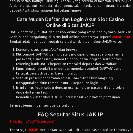
penuh setiap harinya. Hubungi kontak yang tertera di halaman situs ini jika
Anda mengalami kendala atau permasalah terkait permainan, transaksi
deposit / withdraw maupun hal teknis lainnya.
Cara Mudah Daftar dan Login Akun Slot Casino
Online di Situs JAKJP
Untuk bermain judi slot dan casino online yang aman dan nyaman, pastikan
Anda sudah bergabung di situs judi online terpercaya seperti
JAKJP Slot
.
Berikut adalah panduan mudah cara daftar dan login akun JAKJP, yaitu:
Kunjungi situs resmi JAKJP dari browser.
Klik tombol 'DAFTAR' dan isi data yang diperlukan, seperti username,
password, alamat email, nomor telepon, nama lengkap serta nomor
rekening bank untuk keperluan transaksi deposit dan withdraw.
Kirim formulir pendaftaran dengan menekan tombol 'DAFTAR' yang
terletak persis di bagian bawah formulir.
Setelah proses pendaftaran selesai, maka Anda bisa langsung
menggunakan akun tersebut untuk keperluan login.
Isi informasi login sesuai dengan username dan password yang telah
Anda daftarkan tadi.
Kemudian klik tombol 'LOGIN' untuk masuk ke halaman permainan.
Selamat bermain dan semoga beruntung!
FAQ Seputar Situs JAKJP
1. Apakah JAKJP Terpercaya?
Tentu saja.
JAKJP
merupakan salah satu situs slot casino online terpercaya