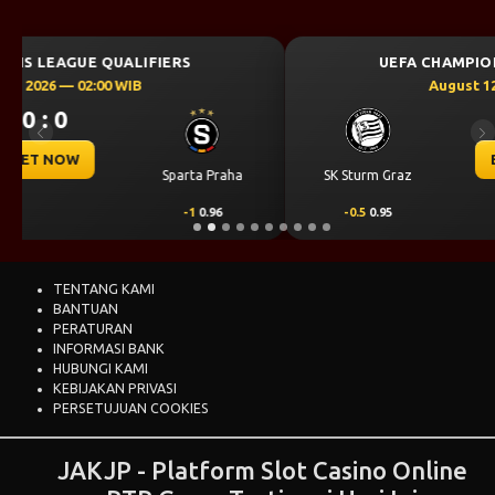
UEFA CHAMPIONS LEAGUE QUALIFIERS
August 12, 2026 — 01:30 WIB
0 : 0
Previous
Ne
BET NOW
SK Sturm Graz
Fenerbahce
-0.5
0.95
0.5
0.87
TENTANG KAMI
BANTUAN
PERATURAN
INFORMASI BANK
HUBUNGI KAMI
KEBIJAKAN PRIVASI
PERSETUJUAN COOKIES
JAKJP - Platform Slot Casino Online