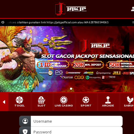
kses silahkan gunakan link https://jakjpofficial.com atau WA 6287860544365
Bagi me
TOGEL
SLOT
LIVE CASINO
SPORT
ARCADE
SABU