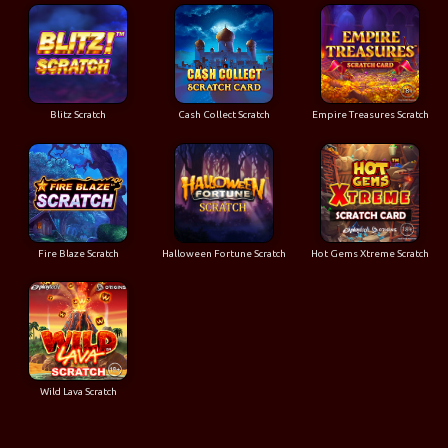
Blitz Scratch
Cash Collect Scratch
Empire Treasures Scratch
Fire Blaze Scratch
Halloween Fortune Scratch
Hot Gems Xtreme Scratch
Wild Lava Scratch