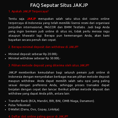
FAQ Seputar Situs JAKJP
1. Apakah JAKJP Terpercaya?
Tentu saja.
JAKJP
merupakan salah satu situs slot casino online
terpercaya di Indonesia yang telah memiliki lisensi resmi dari organisasi
perjudian internasional, PAGCOR dan BMM Testlabs. Jadi bagi Anda
yang ingin bermain judi online di situs ini, tidak perlu merasa ragu
ataupun khawatir lagi. Berapa pun kemenangan Anda, akan kami
bayarkan secara penuh dan cepat.
2. Berapa minimal deposit dan withdraw di JAKJP?
Minimal deposit sebesar Rp 20.000,-
Minimal withdraw sebesar Rp 50.000,-
3. Pilihan metode deposit yang diterima oleh situs JAKJP?
JAKJP memberikan kemudahan bagi seluruh pemain judi online di
Indonesia dengan menyediakan berbagai macam plihan metode deposit
maupun withdraw. Anda dapat memilih salah satu opsi yang paling
sesuai dengan preferensi Anda, sehingga proses transaksi dapat
berjalan dengan cepat dan lancar. Berikut pilihan metode deposit dan
withdraw yang dapat Anda pilih, antara lain:
Transfer Bank (BCA, Mandiri, BRI, BNI, CIMB Niaga, Danamon).
Pulsa Telkomsel.
E-Wallet (Dana, Ovo, Gopay, LinkAja).
4. Daftar slot online paling gacor di JAKJP?