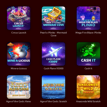
Circus Launch
Pearl o Plinko - Mermaid
Mega Fire Blaze: Plinko
Cove
Mine-a-Licious
Cash Plane X5000
Cash It
Age of the Gods: Keno
Age of the Gods: Scratch
Anaconda Wild Scratch