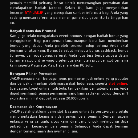
pemain memiliki peluang besar untuk memenangkan permainan dan
mendapatkan hadiah jackpot. Selain itu, kami juga menyediakan
bocoran
RTP JAKJP
yang merupakan sumber informasi bagi Anda yang
sedang mencari referensi permainan game slot gacor rtp tertinggi hari
ini.
Banyak Bonus dan Promosi
Kami juga selalu mengadakan event promosi dengan hadiah bonus yang
menggiurkan. Bagi para pemain lama maupun baru, kami memberikan
bonus yang dapat Anda peroleh seumur hidup selama Anda aktif
bermain di situs kami. Bonus tersebut meliputi bonus cashback, bonus
turnover, dan juga bonus referral. Anda juga bisa berpartisipasi dalam
turnamen slot online yang diselenggarakan oleh provider slot ternama
kami seperti Pragmatic Play, Habanero dan PG Soft.
Beragam Pilihan Permainan
JAKJP menawarkan berbagai jenis permainan judi online yang populer
dan banyak dimainkan oleh masyarakat Indonesia, seperti
slot online
,
live casino, togel online, judi bola, tembak ikan dan sabung ayam. Anda
dapat menikmati semua permainan yang kami sediakan cukup dengan 1
akun dan minimal deposit sebesar 20.000 rupiah.
Keamanan dan Kepercayaan
JAKJP adalah platform game slot & casino online terpercaya yang selalu
memprioritaskan keamanan dan privasi para pemain. Dengan sistem
enkripsi yang canggih, situs kami dirancang untuk melindungi data
pribadi dan keuangan para pemain. Sehingga Anda dapat bermain
dengan tenang, aman dan nyaman di sini.