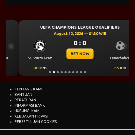
UEFA CHAMPIONS LEAGUE QUALIFIERS
August 12, 2026 — 01:30 WIB
0 : 0
Previous
Next
BET NOW
SK Sturm Graz
Fenerbahce
-0.5
0.95
0.5
0.87
TENTANG KAMI
BANTUAN
PERATURAN
INFORMASI BANK
HUBUNGI KAMI
KEBIJAKAN PRIVASI
PERSETUJUAN COOKIES