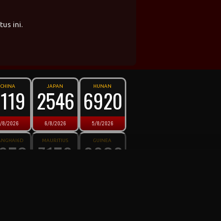
us ini.
CHINA
JAPAN
HUNAN
119
2546
6920
/8/2026
6/8/2026
5/8/2026
ANGHAI6D
MAURITIUS
GUINEA
853
7158
8932
/8/2026
5/8/2026
5/8/2026