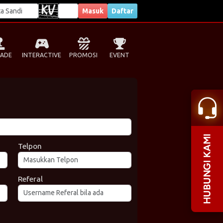
ember yg terkendala akses silahkan gunakan link https://jakjpofficial.com atau WA 
Masuk
Daftar
ADE
INTERACTIVE
PROMOSI
EVENT
Telpon
Referal