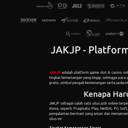
JAKJP - Platform
JAKJP
adalah platform game slot & casino onl
tingkat kemenangan yang tinggi, sehingga para 
gratis, simbol pengali kemenangan serta jackpo
Kenapa Haru
JAKJP sebagai salah satu situs judi online ter
dunia, seperti Pragmatic Play, NetEnt, PG So
pengalaman bermain yang aman dan menyenangka
situs ini:
Tingkat Kemenangan Tinggi