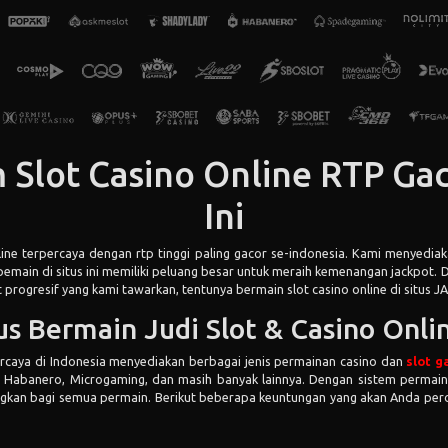
 Slot Casino Online RTP Gac
Ini
ine terpercaya dengan rtp tinggi paling gacor se-indonesia. Kami menyedia
pemain di situs ini memiliki peluang besar untuk meraih kemenangan jackpot. D
t progresif yang kami tawarkan, tentunya bermain slot casino online di situs
s Bermain Judi Slot & Casino Onli
percaya di Indonesia menyediakan berbagai jenis permainan casino dan
slot g
ft, Habanero, Microgaming, dan masih banyak lainnya. Dengan sistem permai
n bagi semua permain. Berikut beberapa keuntungan yang akan Anda perole