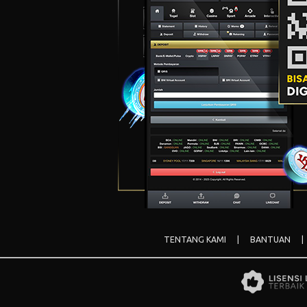
TENTANG KAMI
|
BANTUAN
|