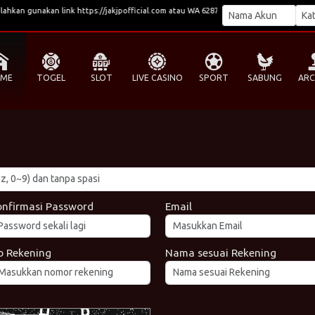
 gunakan link https://jakjpofficial.com atau WA 6287860544365
Bagi m
ME
TOGEL
SLOT
LIVE CASINO
SPORT
SABUNG
ARC
onfirmasi Password
Email
o Rekening
Nama sesuai Rekening