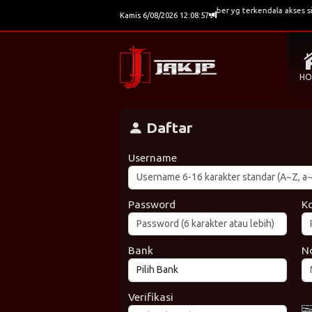
Bagi member yg terkendala akses silahkan
Kamis 6/08/2026 12:08:58
HO
Daftar
Username
Password
K
Bank
N
Verifikasi