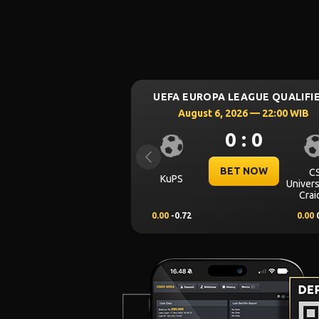
UEFA EUROPA LEAGUE QUALIFI
August 7, 2026 — 00:45 WIB
0 : 0
Previous
BET NOW
PAOK
Ander
0.5
0.66
-0.5
-