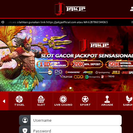
kses silahkan gunakan link https://jakjpofficial.com atau WA 6287860544365
Bagi me
TOGEL
SLOT
LIVE CASINO
SPORT
ARCADE
SABU