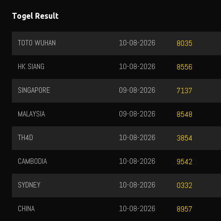
Togel Result
HAN
10-08-2026
TAIWAN
8035
10-08-2026
HONGKONG
8556
E
09-08-2026
MACAU
7137
09-08-2026
SAEKEO
8548
10-08-2026
SZECHUAN
3854
A
10-08-2026
THAILAND
9542
10-08-2026
LIBERIA
0332
10-08-2026
SHANGHAI6D
8957