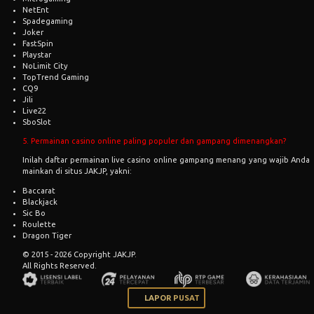
NetEnt
Spadegaming
Joker
FastSpin
Playstar
NoLimit City
TopTrend Gaming
CQ9
Jili
Live22
SboSlot
5. Permainan casino online paling populer dan gampang dimenangkan?
Inilah daftar permainan live casino online gampang menang yang wajib Anda
mainkan di situs JAKJP, yakni:
Baccarat
Blackjack
Sic Bo
Roulette
Dragon Tiger
© 2015 - 2026 Copyright JAKJP.
All Rights Reserved.
LAPOR PUSAT