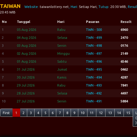
TAIWAN
Website:
taiwanlottery.net
, Hari:
Setiap Hari
, Tutup:
20:30 WIB
, Resul
20:45 WIB
No
Tanggal
Hari
Pasaran
Result
1
05 Aug 2026
Rabu
TWN - 500
6960
2
04 Aug 2026
Selasa
TWN - 499
2470
3
03 Aug 2026
Senin
TWN - 498
0176
4
02 Aug 2026
Minggu
TWN - 497
2149
5
01 Aug 2026
Sabtu
TWN - 496
6546
6
31 Jul 2026
Jumat
TWN - 495
0462
7
30 Jul 2026
Kamis
TWN - 494
4287
8
29 Jul 2026
Rabu
TWN - 493
7841
9
28 Jul 2026
Selasa
TWN - 492
4497
10
27 Jul 2026
Senin
TWN - 491
5884
First
1
2
3
4
5
6
7
8
9
10
11
12
13
14
15
(
)