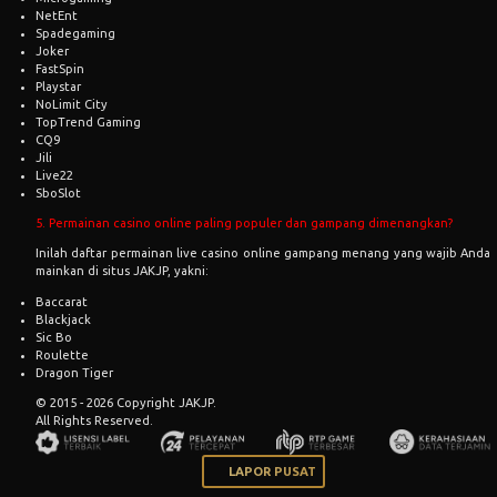
NetEnt
Spadegaming
Joker
FastSpin
Playstar
NoLimit City
TopTrend Gaming
CQ9
Jili
Live22
SboSlot
5. Permainan casino online paling populer dan gampang dimenangkan?
Inilah daftar permainan live casino online gampang menang yang wajib Anda
mainkan di situs JAKJP, yakni:
Baccarat
Blackjack
Sic Bo
Roulette
Dragon Tiger
© 2015 - 2026 Copyright JAKJP.
All Rights Reserved.
LAPOR PUSAT