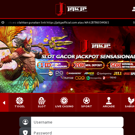
kses silahkan gunakan link https://jakjpofficial.com atau WA 6287860544365
Bagi me
TOGEL
SLOT
LIVE CASINO
SPORT
ARCADE
SABU