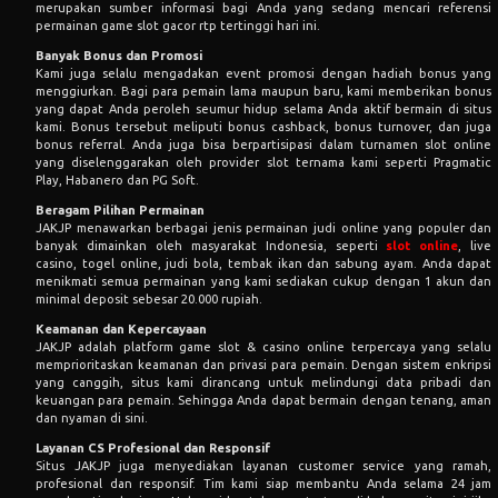
merupakan sumber informasi bagi Anda yang sedang mencari referensi
permainan game slot gacor rtp tertinggi hari ini.
Banyak Bonus dan Promosi
Kami juga selalu mengadakan event promosi dengan hadiah bonus yang
menggiurkan. Bagi para pemain lama maupun baru, kami memberikan bonus
yang dapat Anda peroleh seumur hidup selama Anda aktif bermain di situs
kami. Bonus tersebut meliputi bonus cashback, bonus turnover, dan juga
bonus referral. Anda juga bisa berpartisipasi dalam turnamen slot online
yang diselenggarakan oleh provider slot ternama kami seperti Pragmatic
Play, Habanero dan PG Soft.
Beragam Pilihan Permainan
JAKJP menawarkan berbagai jenis permainan judi online yang populer dan
banyak dimainkan oleh masyarakat Indonesia, seperti
slot online
, live
casino, togel online, judi bola, tembak ikan dan sabung ayam. Anda dapat
menikmati semua permainan yang kami sediakan cukup dengan 1 akun dan
minimal deposit sebesar 20.000 rupiah.
Keamanan dan Kepercayaan
JAKJP adalah platform game slot & casino online terpercaya yang selalu
memprioritaskan keamanan dan privasi para pemain. Dengan sistem enkripsi
yang canggih, situs kami dirancang untuk melindungi data pribadi dan
keuangan para pemain. Sehingga Anda dapat bermain dengan tenang, aman
dan nyaman di sini.
Layanan CS Profesional dan Responsif
Situs JAKJP juga menyediakan layanan customer service yang ramah,
profesional dan responsif. Tim kami siap membantu Anda selama 24 jam