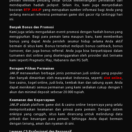
pemain memiliki peluang besar untuk memenangkan permainan dan
mendapatkan hadiah jackpot. Selain itu, kami juga menyediakan
bocoran
RTP JAKJP
yang merupakan sumber informasi bagi Anda yang
sedang mencari referensi permainan game slot gacor rtp tertinggi hari
ini.
Banyak Bonus dan Promosi
Kami juga selalu mengadakan event promosi dengan hadiah bonus yang
menggiurkan. Bagi para pemain lama maupun baru, kami memberikan
bonus yang dapat Anda peroleh seumur hidup selama Anda aktif
bermain di situs kami. Bonus tersebut meliputi bonus cashback, bonus
turnover, dan juga bonus referral. Anda juga bisa berpartisipasi dalam
turnamen slot online yang diselenggarakan oleh provider slot ternama
kami seperti Pragmatic Play, Habanero dan PG Soft.
Beragam Pilihan Permainan
JAKJP menawarkan berbagai jenis permainan judi online yang populer
dan banyak dimainkan oleh masyarakat Indonesia, seperti
slot online
,
live casino, togel online, judi bola, tembak ikan dan sabung ayam. Anda
dapat menikmati semua permainan yang kami sediakan cukup dengan 1
akun dan minimal deposit sebesar 20.000 rupiah.
Keamanan dan Kepercayaan
JAKJP adalah platform game slot & casino online terpercaya yang selalu
memprioritaskan keamanan dan privasi para pemain. Dengan sistem
enkripsi yang canggih, situs kami dirancang untuk melindungi data
pribadi dan keuangan para pemain. Sehingga Anda dapat bermain
dengan tenang, aman dan nyaman di sini.
Layanan CS Profesional dan Responsif