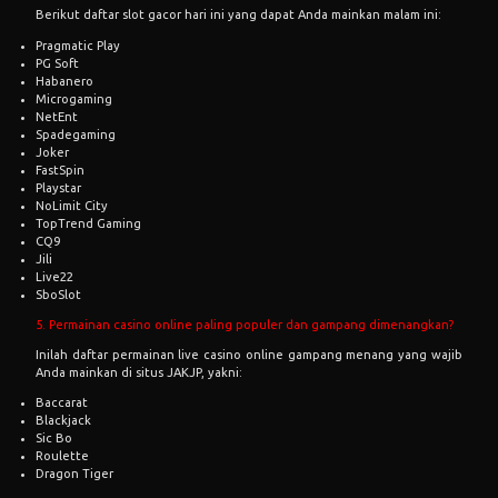
Berikut daftar slot gacor hari ini yang dapat Anda mainkan malam ini:
Pragmatic Play
PG Soft
Habanero
Microgaming
NetEnt
Spadegaming
Joker
FastSpin
Playstar
NoLimit City
TopTrend Gaming
CQ9
Jili
Live22
SboSlot
5. Permainan casino online paling populer dan gampang dimenangkan?
Inilah daftar permainan live casino online gampang menang yang wajib
Anda mainkan di situs JAKJP, yakni:
Baccarat
Blackjack
Sic Bo
Roulette
Dragon Tiger