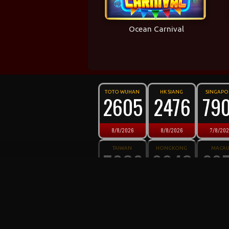
Ocean Carnival
TOTO WUHAN
HK SIANG
SINGAP
2605
2476
79
8/8/2026
8/8/2026
7/8/20
TAIWAN
HONGKONG
MACA
5838
9943
29
7/8/2026
7/8/2026
8/8/20