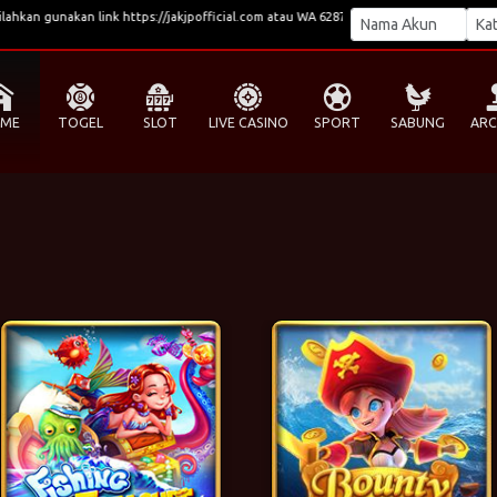
 gunakan link https://jakjpofficial.com atau WA 6287860544365
Bagi m
ME
TOGEL
SLOT
LIVE CASINO
SPORT
SABUNG
ARC