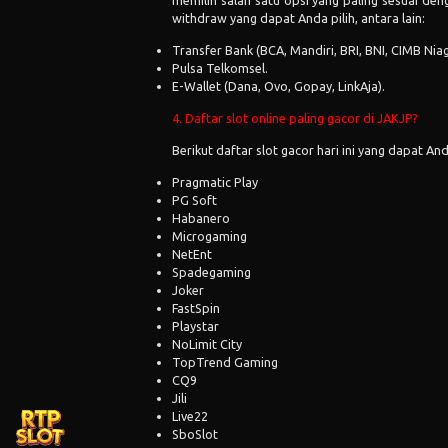
withdraw yang dapat Anda pilih, antara lain:
Transfer Bank (BCA, Mandiri, BRI, BNI, CIMB Ni
Pulsa Telkomsel.
E-Wallet (Dana, Ovo, Gopay, LinkAja).
4. Daftar slot online paling gacor di JAKJP?
Berikut daftar slot gacor hari ini yang dapat An
Pragmatic Play
PG Soft
Habanero
Microgaming
NetEnt
Spadegaming
Joker
FastSpin
Playstar
NoLimit City
TopTrend Gaming
CQ9
Jili
Live22
SboSlot