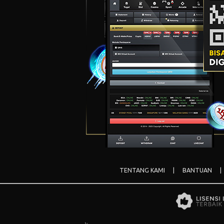
TENTANG KAMI
|
BANTUAN
|