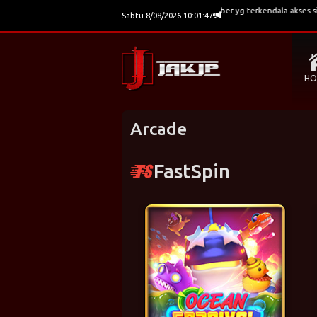
Bagi member yg terkendala akses silahkan
Sabtu 8/08/2026 10:01:48
HO
Arcade
FastSpin