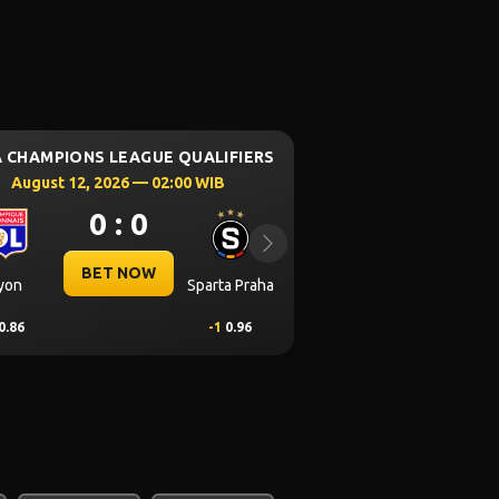
A CHAMPIONS LEAGUE QUALIFIERS
August 11, 2026 — 22:59 WIB
0 : 0
Next
BET NOW
Union Saint-
 Glimt
Gilloise
5
0.82
-0.75
1.00