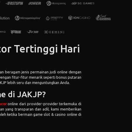
or Tertinggi Hari
kan beragam jenis permainan judi online dengan
engan fitur-fitur menarik seperti bonus putaran
 JAKJP lebih seru dan menguntungkan Anda.
ne di JAKJP?
acor
online dari provider-provider terkemuka di
nan yang transparan dan adil, kami memberikan
h ketika bermain game slot & casino online di