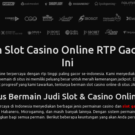
 Slot Casino Online RTP Gac
Ini
ine terpercaya dengan rtp tinggi paling gacor se-indonesia. Kami menyedia
pemain di situs ini memiliki peluang besar untuk meraih kemenangan jackpot. D
t progresif yang kami tawarkan, tentunya bermain slot casino online di situs
s Bermain Judi Slot & Casino Onli
percaya di Indonesia menyediakan berbagai jenis permainan casino dan
slot g
ft, Habanero, Microgaming, dan masih banyak lainnya. Dengan sistem permai
n bagi semua permain. Berikut beberapa keuntungan yang akan Anda perole