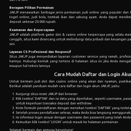
Beragam Pilihan Permainan
JAKJP menawarkan berbagai jenis permainan judi online yang populer dan 
togel online, judi bola, tembak ikan dan sabung ayam. Anda dapat menik
deposit sebesar 20.000 rupiah.
Keamanan dan Kepercayaan
JAKJP adalah platform game slot & casino online terpercaya yang selalu me
canggih, situs kami dirancang untuk melindungi data pribadi dan keuangan 
sini.
Layanan CS Profesional dan Responsif
Situs JAKJP juga menyediakan layanan customer service yang ramah, profesi
harinya. Hubungi kontak yang tertera di halaman situs ini jika Anda mengal
maupun hal teknis lainnya.
Cara Mudah Daftar dan Login Akun
Untuk bermain judi slot dan casino online yang aman dan nyaman, pastika
Berikut adalah panduan mudah cara daftar dan login akun JAKJP, yaitu:
Kunjungi situs resmi JAKJP dari browser.
Klik tombol 'DAFTAR' dan isi data yang diperlukan, seperti username, pa
untuk keperluan transaksi deposit dan withdraw.
Kirim formulir pendaftaran dengan menekan tombol 'DAFTAR' yang terletak
Setelah proses pendaftaran selesai, maka Anda bisa langsung menggunak
Isi informasi login sesuai dengan username dan password yang telah Anda 
Kemudian klik tombol 'LOGIN' untuk masuk ke halaman permainan.
Selamat bermain dan semoga beruntung!