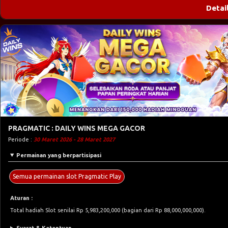
Detai
PRAGMATIC : DAILY WINS MEGA GACOR
Periode :
30 Maret 2026 - 28 Maret 2027
Permainan yang berpartisipasi
Semua permainan slot Pragmatic Play
Aturan :
Total hadiah Slot senilai Rp 5,983,200,000 (bagian dari Rp 88,000,000,000).
Syarat & Ketentuan