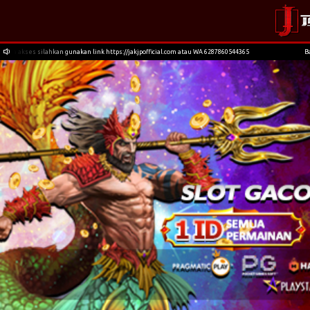
nakan link https://jakjpofficial.com atau WA 6287860544365
Bagi member yg terkenda