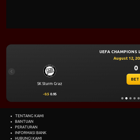
UEFA CHAMPIONS 
August 12, 20
0 
Previous
BET
SK Sturm Graz
-0.5
0.95
TENTANG KAMI
BANTUAN
PERATURAN
INFORMASI BANK
HUBUNGI KAMI