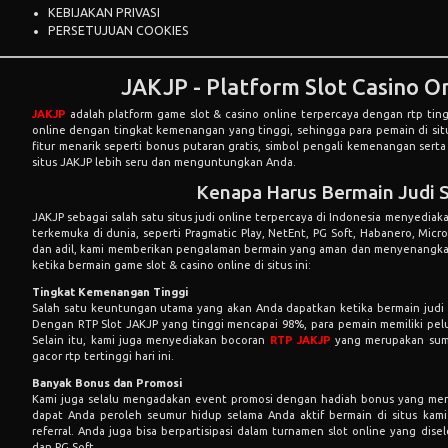
KEBIJAKAN PRIVASI
PERSETUJUAN COOKIES
JAKJP - Platform Slot Casino On
JAKJP
adalah platform game slot & casino online terpercaya dengan rtp ting
online dengan tingkat kemenangan yang tinggi, sehingga para pemain di situ
fitur menarik seperti bonus putaran gratis, simbol pengali kemenangan serta
situs JAKJP lebih seru dan menguntungkan Anda.
Kenapa Harus Bermain Judi S
JAKJP sebagai salah satu situs judi online terpercaya di Indonesia menyediak
terkemuka di dunia, seperti Pragmatic Play, NetEnt, PG Soft, Habanero, Mic
dan adil, kami memberikan pengalaman bermain yang aman dan menyenangka
ketika bermain game slot & casino online di situs ini:
Tingkat Kemenangan Tinggi
Salah satu keuntungan utama yang akan Anda dapatkan ketika bermain judi s
Dengan RTP Slot JAKJP yang tinggi mencapai 98%, para pemain memiliki p
Selain itu, kami juga menyediakan bocoran
RTP JAKJP
yang merupakan sumb
gacor rtp tertinggi hari ini.
Banyak Bonus dan Promosi
Kami juga selalu mengadakan event promosi dengan hadiah bonus yang men
dapat Anda peroleh seumur hidup selama Anda aktif bermain di situs kami
referral. Anda juga bisa berpartisipasi dalam turnamen slot online yang dis
dan PG Soft.