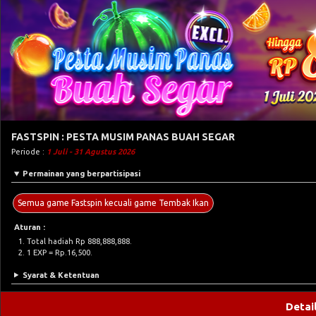
FASTSPIN : PESTA MUSIM PANAS BUAH SEGAR
Periode :
1 Juli - 31 Agustus 2026
Permainan yang berpartisipasi
Semua game Fastspin kecuali game Tembak Ikan
Aturan :
Total hadiah Rp 888,888,888.
1 EXP = Rp.16,500.
Syarat & Ketentuan
Detai