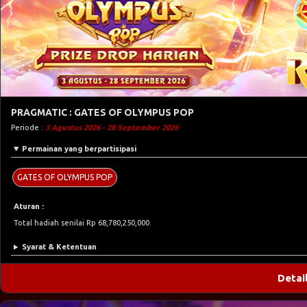
PRAGMATIC : GATES OF OLYMPUS POP
Periode :
3 Agustus 2026 - 28 September 2026
Permainan yang berpartisipasi
GATES OF OLYMPUS POP
Aturan :
Total hadiah senilai Rp 68,780,250,000.
Syarat & Ketentuan
Detai