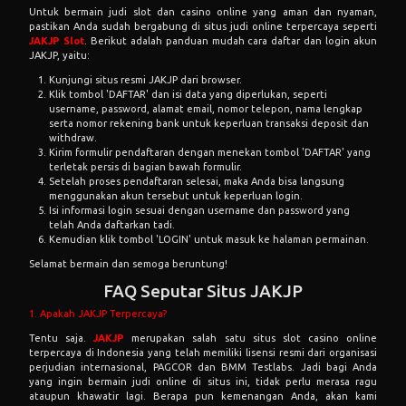
Untuk bermain judi slot dan casino online yang aman dan nyaman,
pastikan Anda sudah bergabung di situs judi online terpercaya seperti
JAKJP Slot
. Berikut adalah panduan mudah cara daftar dan login akun
JAKJP, yaitu:
Kunjungi situs resmi JAKJP dari browser.
Klik tombol 'DAFTAR' dan isi data yang diperlukan, seperti
username, password, alamat email, nomor telepon, nama lengkap
serta nomor rekening bank untuk keperluan transaksi deposit dan
withdraw.
Kirim formulir pendaftaran dengan menekan tombol 'DAFTAR' yang
terletak persis di bagian bawah formulir.
Setelah proses pendaftaran selesai, maka Anda bisa langsung
menggunakan akun tersebut untuk keperluan login.
Isi informasi login sesuai dengan username dan password yang
telah Anda daftarkan tadi.
Kemudian klik tombol 'LOGIN' untuk masuk ke halaman permainan.
Selamat bermain dan semoga beruntung!
FAQ Seputar Situs JAKJP
1. Apakah JAKJP Terpercaya?
Tentu saja.
JAKJP
merupakan salah satu situs slot casino online
terpercaya di Indonesia yang telah memiliki lisensi resmi dari organisasi
perjudian internasional, PAGCOR dan BMM Testlabs. Jadi bagi Anda
yang ingin bermain judi online di situs ini, tidak perlu merasa ragu
ataupun khawatir lagi. Berapa pun kemenangan Anda, akan kami