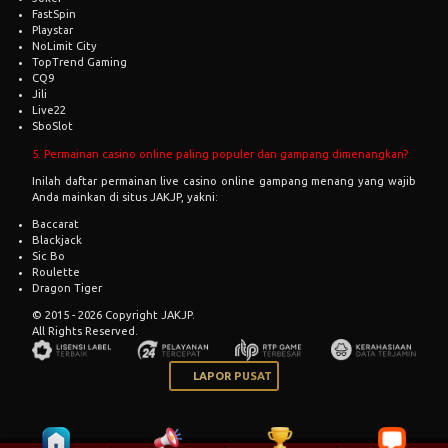
FastSpin
Playstar
NoLimit City
TopTrend Gaming
CQ9
Jili
Live22
SboSlot
5. Permainan casino online paling populer dan gampang dimenangkan?
Inilah daftar permainan live casino online gampang menang yang wajib
Anda mainkan di situs JAKJP, yakni:
Baccarat
Blackjack
Sic Bo
Roulette
Dragon Tiger
© 2015 - 2026 Copyright JAKJP.
All Rights Reserved.
LAPOR PUSAT