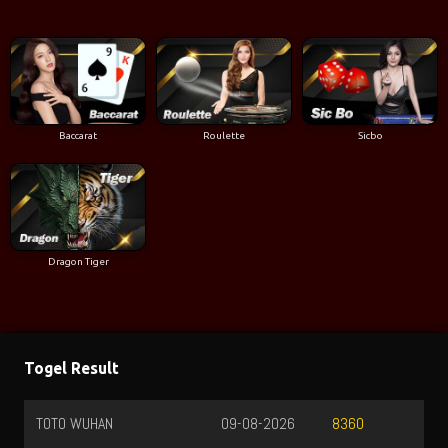
Baccarat
Roulette
Sicbo
Dragon Tiger
Togel Result
HAN
09-08-2026
TAIWAN
8360