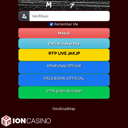
Remember Me
Masuk
Daftar Sekarang
RTP LIVE JAKJP
WhatsApp Official
FACEBOOK OFFICIAL
VPN gratis & ringan
Desktop
Wap