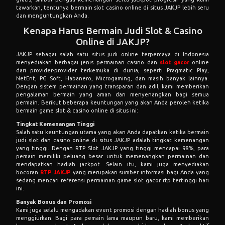
tawarkan, tentunya bermain slot casino online di situs JAKJP lebih seru
dan menguntungkan Anda.
Kenapa Harus Bermain Judi Slot & Casino
Online di JAKJP?
JAKJP sebagai salah satu situs judi online terpercaya di Indonesia
menyediakan berbagai jenis permainan casino dan
slot gacor
online
dari provider-provider terkemuka di dunia, seperti Pragmatic Play,
NetEnt, PG Soft, Habanero, Microgaming, dan masih banyak lainnya.
Dengan sistem permainan yang transparan dan adil, kami memberikan
pengalaman bermain yang aman dan menyenangkan bagi semua
permain. Berikut beberapa keuntungan yang akan Anda peroleh ketika
bermain game slot & casino online di situs ini:
Tingkat Kemenangan Tinggi
Salah satu keuntungan utama yang akan Anda dapatkan ketika bermain
judi slot dan casino online di situs JAKJP adalah tingkat kemenangan
yang tinggi. Dengan RTP Slot JAKJP yang tinggi mencapai 98%, para
pemain memiliki peluang besar untuk memenangkan permainan dan
mendapatkan hadiah jackpot. Selain itu, kami juga menyediakan
bocoran
RTP JAKJP
yang merupakan sumber informasi bagi Anda yang
sedang mencari referensi permainan game slot gacor rtp tertinggi hari
ini.
Banyak Bonus dan Promosi
Kami juga selalu mengadakan event promosi dengan hadiah bonus yang
menggiurkan. Bagi para pemain lama maupun baru, kami memberikan