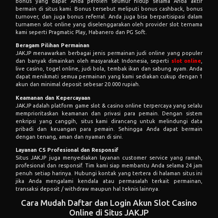
bonus yang dapat Anda peroleh seumur hidup selama Anda aktif
bermain di situs kami. Bonus tersebut meliputi bonus cashback, bonus
turnover, dan juga bonus referral. Anda juga bisa berpartisipasi dalam
turnamen slot online yang diselenggarakan oleh provider slot ternama
kami seperti Pragmatic Play, Habanero dan PG Soft.
Beragam Pilihan Permainan
JAKJP menawarkan berbagai jenis permainan judi online yang populer
dan banyak dimainkan oleh masyarakat Indonesia, seperti
slot online
,
live casino, togel online, judi bola, tembak ikan dan sabung ayam. Anda
dapat menikmati semua permainan yang kami sediakan cukup dengan 1
akun dan minimal deposit sebesar 20.000 rupiah.
Keamanan dan Kepercayaan
JAKJP adalah platform game slot & casino online terpercaya yang selalu
memprioritaskan keamanan dan privasi para pemain. Dengan sistem
enkripsi yang canggih, situs kami dirancang untuk melindungi data
pribadi dan keuangan para pemain. Sehingga Anda dapat bermain
dengan tenang, aman dan nyaman di sini.
Layanan CS Profesional dan Responsif
Situs JAKJP juga menyediakan layanan customer service yang ramah,
profesional dan responsif. Tim kami siap membantu Anda selama 24 jam
penuh setiap harinya. Hubungi kontak yang tertera di halaman situs ini
jika Anda mengalami kendala atau permasalah terkait permainan,
transaksi deposit / withdraw maupun hal teknis lainnya.
Cara Mudah Daftar dan Login Akun Slot Casino
Online di Situs JAKJP