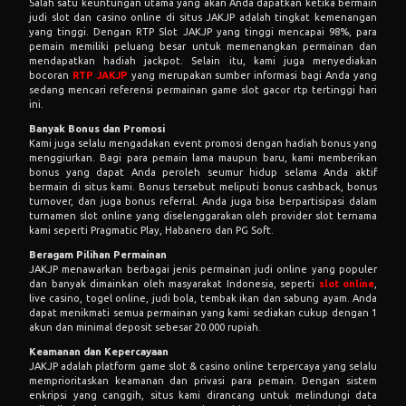
Salah satu keuntungan utama yang akan Anda dapatkan ketika bermain
judi slot dan casino online di situs JAKJP adalah tingkat kemenangan
yang tinggi. Dengan RTP Slot JAKJP yang tinggi mencapai 98%, para
pemain memiliki peluang besar untuk memenangkan permainan dan
mendapatkan hadiah jackpot. Selain itu, kami juga menyediakan
bocoran
RTP JAKJP
yang merupakan sumber informasi bagi Anda yang
sedang mencari referensi permainan game slot gacor rtp tertinggi hari
ini.
Banyak Bonus dan Promosi
Kami juga selalu mengadakan event promosi dengan hadiah bonus yang
menggiurkan. Bagi para pemain lama maupun baru, kami memberikan
bonus yang dapat Anda peroleh seumur hidup selama Anda aktif
bermain di situs kami. Bonus tersebut meliputi bonus cashback, bonus
turnover, dan juga bonus referral. Anda juga bisa berpartisipasi dalam
turnamen slot online yang diselenggarakan oleh provider slot ternama
kami seperti Pragmatic Play, Habanero dan PG Soft.
Beragam Pilihan Permainan
JAKJP menawarkan berbagai jenis permainan judi online yang populer
dan banyak dimainkan oleh masyarakat Indonesia, seperti
slot online
,
live casino, togel online, judi bola, tembak ikan dan sabung ayam. Anda
dapat menikmati semua permainan yang kami sediakan cukup dengan 1
akun dan minimal deposit sebesar 20.000 rupiah.
Keamanan dan Kepercayaan
JAKJP adalah platform game slot & casino online terpercaya yang selalu
memprioritaskan keamanan dan privasi para pemain. Dengan sistem
enkripsi yang canggih, situs kami dirancang untuk melindungi data