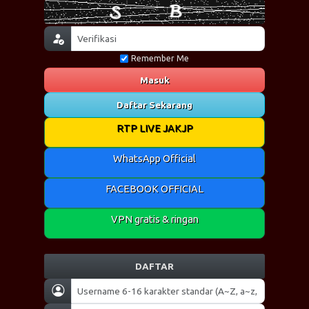
Remember Me
Masuk
Daftar Sekarang
RTP LIVE JAKJP
WhatsApp Official
FACEBOOK OFFICIAL
VPN gratis & ringan
DAFTAR