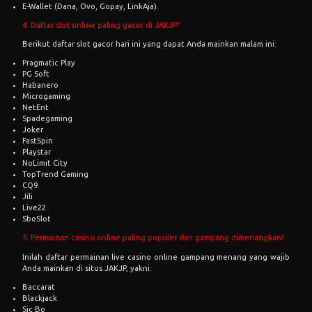
E-Wallet (Dana, Ovo, Gopay, LinkAja).
4. Daftar slot online paling gacor di JAKJP?
Berikut daftar slot gacor hari ini yang dapat Anda mainkan malam ini:
Pragmatic Play
PG Soft
Habanero
Microgaming
NetEnt
Spadegaming
Joker
FastSpin
Playstar
NoLimit City
TopTrend Gaming
CQ9
Jili
Live22
SboSlot
5. Permainan casino online paling populer dan gampang dimenangkan?
Inilah daftar permainan live casino online gampang menang yang wajib
Anda mainkan di situs JAKJP, yakni:
Baccarat
Blackjack
Sic Bo